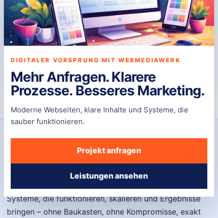
RATGEBER
Fachbeiträge dieses
Autors
DIGITALER VORSPRUNG MIT WEBMEDIAWERK
Keine Ratgeber vorhanden.
Mehr Anfragen. Klarere
Prozesse. Besseres Marketing.
Moderne Webseiten, klare Inhalte und Systeme, die
sauber funktionieren.
DIGITALE PRÄSENZ
Projekt anfragen
WebmediaWerk
Leistungen ansehen
WebmediaWerk entwickelt individuelle Websites und
Systeme, die funktionieren, skalieren und Ergebnisse
bringen – ohne Baukasten, ohne Kompromisse, exakt