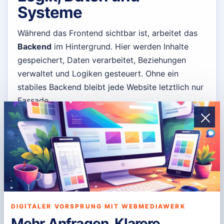
Systeme
Während das Frontend sichtbar ist, arbeitet das
Backend
im Hintergrund. Hier werden Inhalte
gespeichert, Daten verarbeitet, Beziehungen
verwaltet und Logiken gesteuert. Ohne ein
stabiles Backend bleibt jede Website letztlich nur
Fassade.
In vielen professionellen Projekten kommt dabei
eine Kombination aus PHP und MySQL
beziehungsweise MariaDB zum Einsatz. Das ist
nicht spektakulär, aber robust, bewährt und für
viele individuelle Systeme sehr sinnvoll.
Entscheidend ist jedoch nicht die Sprache allein,
sondern wie sauber das Backend aufgebaut ist.
DIGITALER VORSPRUNG MIT WEBMEDIAWERK
Gute
Webentwicklung
sorgt dafür, dass Inhalte
Mehr Anfragen. Klarere