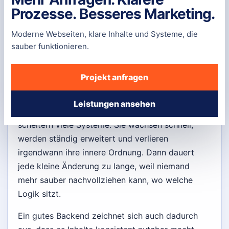
logisch strukturiert, sicher verarbeitet und
Prozesse. Besseres Marketing.
zuverlässig ausgegeben werden.
Moderne Webseiten, klare Inhalte und Systeme, die
Zu einem guten Backend gehören saubere
sauber funktionieren.
Tabellenstrukturen, klare Beziehungen,
nachvollziehbare Routing-Logik, verlässliche
Projekt anfragen
Validierung, sinnvolle Fallbacks und eine
Architektur, die auch in sechs oder zwölf
Leistungen ansehen
Monaten noch verstehbar bleibt. Genau daran
scheitern viele Systeme. Sie wachsen schnell,
werden ständig erweitert und verlieren
irgendwann ihre innere Ordnung. Dann dauert
jede kleine Änderung zu lange, weil niemand
mehr sauber nachvollziehen kann, wo welche
Logik sitzt.
Ein gutes Backend zeichnet sich auch dadurch