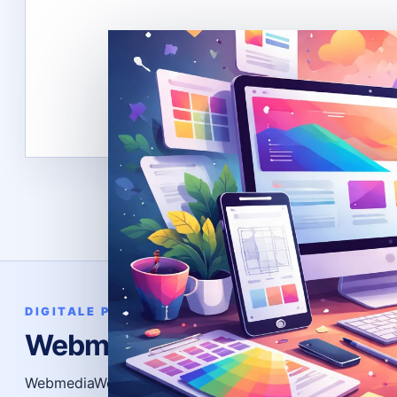
Bere
DIGITALE PRÄSENZ
WebmediaWerk
News
Ratge
WebmediaWerk entwickelt individuelle