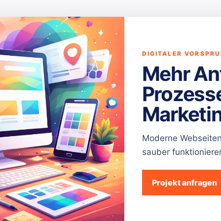
DIGITALER VORSPR
Mehr Anf
Prozess
Marketin
Moderne Webseiten,
sauber funktioniere
iche
Aktuell
Wis
Projekt anfragen
Meta verschärft Advertiser
Websi
Verification 2026: Warum
große
ber
Vertrauen im Online
Struk