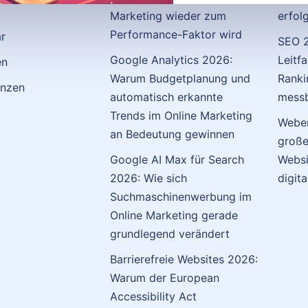
Marketing wieder zum
erfol
Performance-Faktor wird
ar
SEO 2
Google Analytics 2026:
Leitf
en
Warum Budgetplanung und
Ranki
enzen
automatisch erkannte
messb
Trends im Online Marketing
Weben
an Bedeutung gewinnen
große
Google AI Max für Search
Websi
2026: Wie sich
digit
Suchmaschinenwerbung im
Online Marketing gerade
grundlegend verändert
Barrierefreie Websites 2026:
Warum der European
Accessibility Act