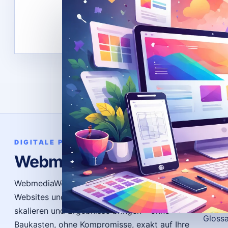
Bere
DIGITALE PRÄSENZ
WebmediaWerk
News
Ratge
WebmediaWerk entwickelt individuelle
Websites und Systeme, die funktionieren,
FAQ
skalieren und Ergebnisse bringen – ohne
Gloss
Baukasten, ohne Kompromisse, exakt auf Ihre