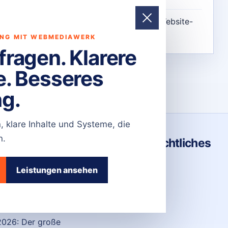
Was ist eine Conversion im Website-
Tracking?
UNG MIT WEBMEDIAWERK
ragen. Klarere
e. Besseres
g.
 klare Inhalte und Systeme, die
n.
sen
Seiten & Rechtliches
te Relaunch 2026: Der
Impressum
Leistungen ansehen
 Leitfaden für Planung,
Datenschutz
tur, SEO und einen
Kontakt
greichen Neustart
026: Der große