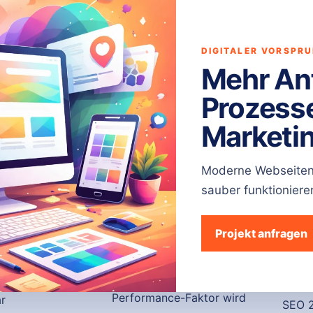
DIGITALER VORSPR
Mehr Anf
Prozess
Marketin
Moderne Webseiten,
sauber funktioniere
iche
Aktuell
Wis
Meta verschärft Advertiser
Websi
Projekt anfragen
Verification 2026: Warum
große
ber
Vertrauen im Online
Struk
Marketing wieder zum
erfol
Performance-Faktor wird
ar
SEO 2