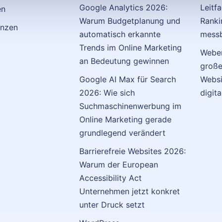
Google Analytics 2026:
Leitf
en
Warum Budgetplanung und
Ranki
enzen
automatisch erkannte
messb
Trends im Online Marketing
Weben
an Bedeutung gewinnen
große
Google AI Max für Search
Websi
2026: Wie sich
digit
Suchmaschinenwerbung im
Online Marketing gerade
grundlegend verändert
Barrierefreie Websites 2026:
Warum der European
Accessibility Act
Unternehmen jetzt konkret
unter Druck setzt