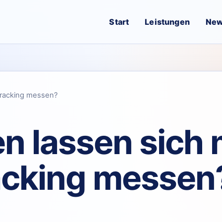
Start
Leistungen
Ne
Tracking messen?
n lassen sich 
acking messen