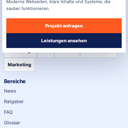
Moderne Webseiten, klare Inhalte und Systeme, die
auf Ihre Anforderungen zugeschnitten.
sauber funktionieren.
Telefon:
0800-7551506
Projekt anfragen
E-Mail:
info@webmediawerk.com
Adresse:
Friedrichstraße 123, 10117 Berlin
Leistungen ansehen
Webdesign
SEO
Content
Performance
Marketing
Bereiche
News
Ratgeber
FAQ
Glossar