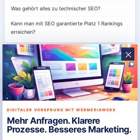
Was gehört alles zu technischer SEO?
Kann man mit SEO garantierte Platz 1 Rankings
erreichen?
DIGITALE PRÄSENZ
WebmediaWerk
DIGITALER VORSPRUNG MIT WEBMEDIAWERK
Mehr Anfragen. Klarere
WebmediaWerk entwickelt individuelle Websites und
Prozesse. Besseres Marketing.
Systeme, die funktionieren, skalieren und Ergebnisse
bringen – ohne Baukasten, ohne Kompromisse, exakt