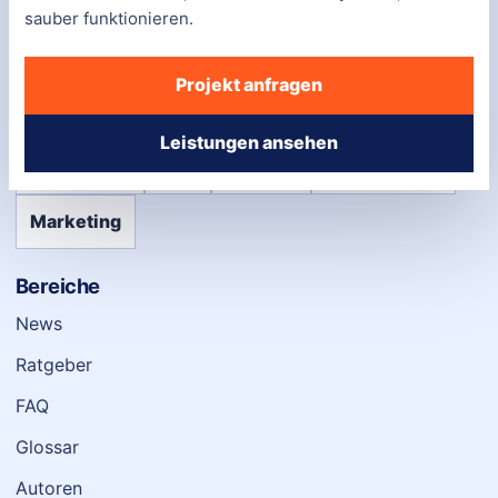
sauber funktionieren.
Telefon:
0800-7551506
E-Mail:
info@webmediawerk.com
Projekt anfragen
Adresse:
Friedrichstraße 123, 10117 Berlin
Leistungen ansehen
Webdesign
SEO
Content
Performance
Marketing
Bereiche
News
Ratgeber
FAQ
Glossar
Autoren