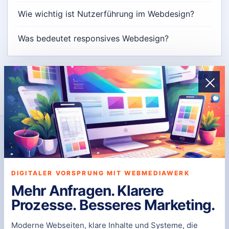
Wie wichtig ist Nutzerführung im Webdesign?
Was bedeutet responsives Webdesign?
DIGITALE PRÄSENZ
WebmediaWerk
DIGITALER VORSPRUNG MIT WEBMEDIAWERK
WebmediaWerk entwickelt individuelle Websites und
Mehr Anfragen. Klarere
Systeme, die funktionieren, skalieren und Ergebnisse
Prozesse. Besseres Marketing.
bringen – ohne Baukasten, ohne Kompromisse, exakt
Moderne Webseiten, klare Inhalte und Systeme, die
auf Ihre Anforderungen zugeschnitten.