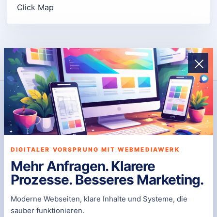
Click Map
DIGITALE PRÄSENZ
WebmediaWerk
WebmediaWerk entwickelt individuelle Websites und
DIGITALER VORSPRUNG MIT WEBMEDIAWERK
Systeme, die funktionieren, skalieren und Ergebnisse
Mehr Anfragen. Klarere
bringen – ohne Baukasten, ohne Kompromisse, exakt
Prozesse. Besseres Marketing.
auf Ihre Anforderungen zugeschnitten.
Moderne Webseiten, klare Inhalte und Systeme, die
Telefon:
0800-7551506
sauber funktionieren.