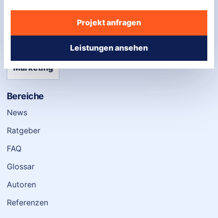
E-Mail:
info@webmediawerk.com
Adresse:
Friedrichstraße 123, 10117 Berlin
Projekt anfragen
Webdesign
SEO
Content
Performance
Leistungen ansehen
Marketing
Bereiche
News
Ratgeber
FAQ
Glossar
Autoren
Referenzen