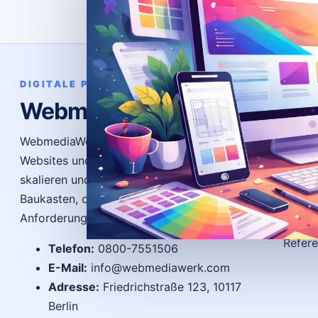
Bere
DIGITALE PRÄSENZ
WebmediaWerk
News
Ratge
WebmediaWerk entwickelt individuelle
Websites und Systeme, die funktionieren,
FAQ
skalieren und Ergebnisse bringen – ohne
Gloss
Baukasten, ohne Kompromisse, exakt auf Ihre
Autor
Anforderungen zugeschnitten.
Refer
Telefon:
0800-7551506
E-Mail:
info@webmediawerk.com
Adresse:
Friedrichstraße 123, 10117
Berlin