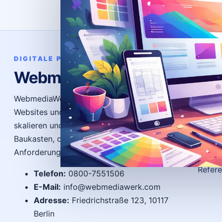
Bere
DIGITALE PRÄSENZ
WebmediaWerk
News
Ratge
WebmediaWerk entwickelt individuelle
Websites und Systeme, die funktionieren,
FAQ
skalieren und Ergebnisse bringen – ohne
Gloss
Baukasten, ohne Kompromisse, exakt auf Ihre
Autor
Anforderungen zugeschnitten.
Refer
Telefon:
0800-7551506
E-Mail:
info@webmediawerk.com
Adresse:
Friedrichstraße 123, 10117
Berlin