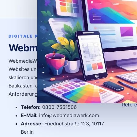
Bere
DIGITALE PRÄSENZ
WebmediaWerk
News
Ratge
WebmediaWerk entwickelt individuelle
Websites und Systeme, die funktionieren,
FAQ
skalieren und Ergebnisse bringen – ohne
Gloss
Baukasten, ohne Kompromisse, exakt auf Ihre
Autor
Anforderungen zugeschnitten.
Refer
Telefon:
0800-7551506
E-Mail:
info@webmediawerk.com
Adresse:
Friedrichstraße 123, 10117
Berlin