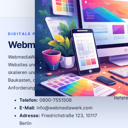
Bere
DIGITALE PRÄSENZ
WebmediaWerk
News
Ratge
WebmediaWerk entwickelt individuelle
Websites und Systeme, die funktionieren,
FAQ
skalieren und Ergebnisse bringen – ohne
Gloss
Baukasten, ohne Kompromisse, exakt auf Ihre
Autor
Anforderungen zugeschnitten.
Refer
Telefon:
0800-7551506
E-Mail:
info@webmediawerk.com
Adresse:
Friedrichstraße 123, 10117
Berlin